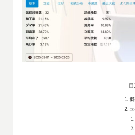
目
概
玉