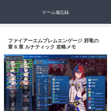
ゲーム備忘録
ファイアーエムブレムエンゲージ 邪竜の
章 6 章 ルナティック 攻略メモ
FEエンゲージ