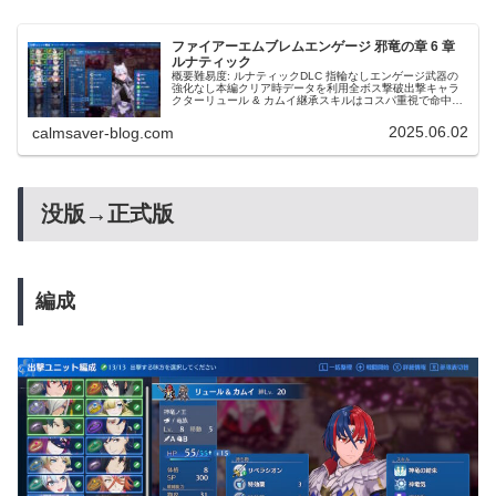
ファイアーエムブレムエンゲージ 邪竜の章 6 章
ルナティック
概要難易度: ルナティックDLC 指輪なしエンゲージ武器の
強化なし本編クリア時データを利用全ボス撃破出撃キャラ
クターリュール & カムイ継承スキルはコスパ重視で命中
+15, 再移動となっている。邪竜の章ルナティックは全体的
に敵味方の命中が不...
2025.06.02
calmsaver-blog.com
没版→正式版
編成