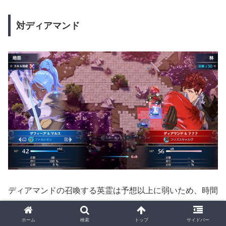
対ディアマンド
ディアマンドの召喚する英霊は予想以上に弱いため、時間
制限に備えてかなり前に出ることが重要。この付近から、
敵の召喚増援は塞ぐ必要はない。
ホーム
検索
トップ
サイドバー