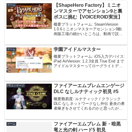
【ShapeHero Factory】ミニオ
ゲーム
ンマスターでアセンション9と裏
ボスに挑む【VOICEROID実況】
概要プラットフォーム: SteamVersion
1.0.6ミニオンマスターアセンション9動
画版工場の細かいところは、動画で説明
しています。本編Stage1 ボスはナーガ。
一番苦戦しているボス。ヒーローは魔法
使い。アセンション 9 は 4 ...
学園アイドルマスター
ゲーム
概要プラットフォーム: iOS入力デバイス:
iPad AirVersion: 1.2.3全員 True End まで
アイドルマスターってローグライトデッ
キビルダーゲームだったんだ。ロジック-
好印象軸ScreenshotScreenshot...
ファイアーエムブレムエンゲージ
FEエンゲージ
DLC なしルナティック初見 #5
概要難易度: ルナティック / クラシック
DLC なしネットワークなし外伝 蒼炎の勇
者稼ぎをさせてくれるのかと思ったが猛
烈な援軍が来るため不可能だった。1T 目
にアイクに流星群を打つと突入してく
る。それでもかなり厳しいが。いかづち
ファイアーエムブレム 新・暗黒
ゲーム
の剣で少し...
竜と光の剣 ハード5 初見