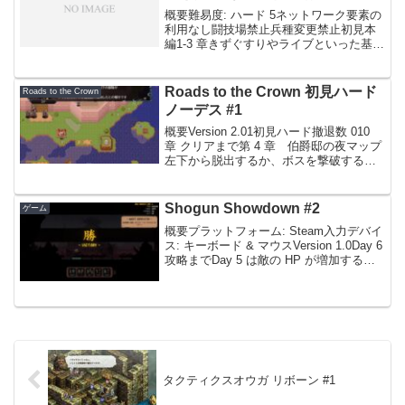
概要難易度: ハード 5ネットワーク要素の
利用なし闘技場禁止兵種変更禁止初見本
編1-3 章きずぐすりやライブといった基本
回復手段があまり利用できないため、砦
で回復するしかなく、ゲームテンポが悪
い。ボスは強敵だが、ノーリセのような
Roads to the Crown 初見ハード
Roads to the Crown
こだわりがな...
ノーデス #1
概要Version 2.01初見ハード撤退数 010
章 クリアまで第 4 章 伯爵邸の夜マップ
左下から脱出するか、ボスを撃破するか
選べるのだが、左下に出現する味方援軍
が弱すぎて敵を突破できないため、ボス
の撃破をするしかない。弱体まで持っ
Shogun Showdown #2
ゲーム
て...
概要プラットフォーム: Steam入力デバイ
ス: キーボード & マウスVersion 1.0Day 6
攻略までDay 5 は敵の HP が増加する。
だが、あっさり勝利。Trap が被弾しやす
い突進を止められるのがなかなか良かっ
た。Day...
タクティクスオウガ リボーン #1