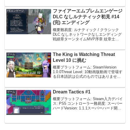
名・製品名・システム名などは、各...
ファイアーエムブレムエンゲージ
FEエンゲージ
DLC なしルナティック初見 #14
(完) エンディング
概要難易度: ルナティック / クラシック
DLC なしネットワークなしエンディング
戦績章ターンタイムMVP序章 紋章士
30:02リュール & ???第 1 章 目覚め60:08
リュール & マルス第 2 章 神竜王ルミエ
ル90:10リュール...
The King is Watching Threat
ゲーム
Level 10 に挑む
概要プラットフォーム: SteamVersion
1.0.0Threat Level: 10動画版動画で登場す
る日本語訳は公式のものではありませ
ん。動画投稿時点では日本語未対応のた
めです。ご了承ください。本編王は
KING BREZHNIU...
Dream Tactics #1
ゲーム
概要プラットフォーム: Steam入力デバイ
ス: PS5 コントローラー難易度: スーパー
ハードVersion: 1.1.1スーパーハード開始
とりあえずスーパーハードで開始。日本
語はフォントが潰れていて見づらい。操
作はコントローラーが推奨さ...