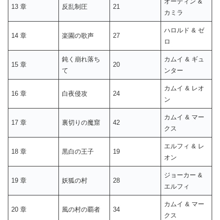
オーディン &
13 章
反乱制圧
21
カミラ
ハロルド & ゼ
14 章
楽園の歌声
27
ロ
鈍く崩れ落ち
カムイ & ギュ
15 章
20
て
ンター
カムイ & レオ
16 章
白夜侵攻
24
ン
カムイ & マー
17 章
裏切りの魔窟
42
クス
エルフィ & レ
18 章
黒白の王子
19
オン
ジョーカー &
19 章
妖狐の村
28
エルフィ
カムイ & マー
20 章
風の村の覇者
34
クス