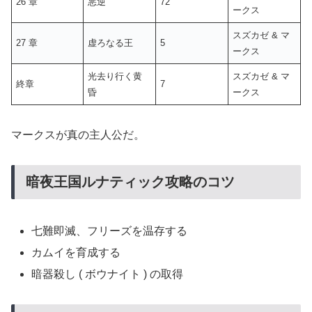
26 章
悪逆
72
ークス
スズカゼ & マ
27 章
虚ろなる王
5
ークス
光去り行く黄
スズカゼ & マ
終章
7
昏
ークス
マークスが真の主人公だ。
暗夜王国ルナティック攻略のコツ
七難即滅、フリーズを温存する
カムイを育成する
暗器殺し ( ボウナイト ) の取得