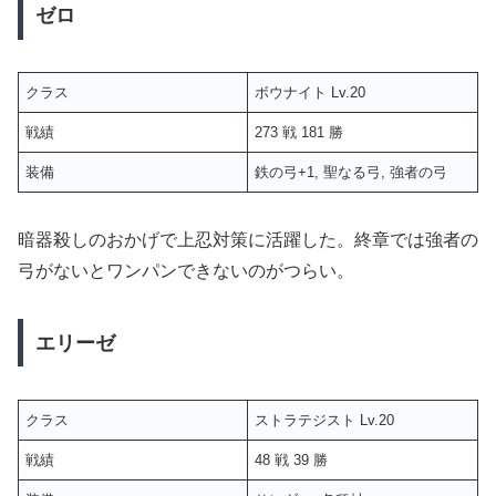
ゼロ
クラス
ボウナイト Lv.20
戦績
273 戦 181 勝
装備
鉄の弓+1, 聖なる弓, 強者の弓
暗器殺しのおかげで上忍対策に活躍した。終章では強者の
弓がないとワンパンできないのがつらい。
エリーゼ
クラス
ストラテジスト Lv.20
戦績
48 戦 39 勝