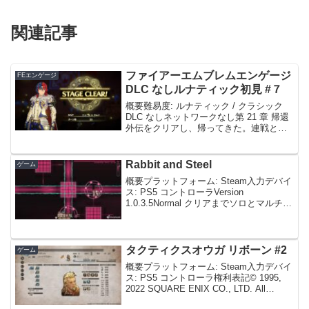
関連記事
ファイアーエムブレムエンゲージ
FEエンゲージ
DLC なしルナティック初見 #７
概要難易度: ルナティック / クラシック
DLC なしネットワークなし第 21 章 帰還
外伝をクリアし、帰ってきた。連戦とな
るが、連戦は基本次が難しいのでここは
サクサク突破したい所。このゲームは 1
ターン目が本当に難しい。メリンで弓を
Rabbit and Steel
ゲーム
削れ...
概要プラットフォーム: Steam入力デバイ
ス: PS5 コントローラVersion
1.0.3.5Normal クリアまでソロとマルチで
ゲーム性が異なる。ソロの場合は弾幕
STG より、マルチの場合はギミック系
MMORPG にあるもの。...
タクティクスオウガ リボーン #2
ゲーム
概要プラットフォーム: Steam入力デバイ
ス: PS5 コントローラ権利表記© 1995,
2022 SQUARE ENIX CO., LTD. All
Rights Reserved.「記載されている会社