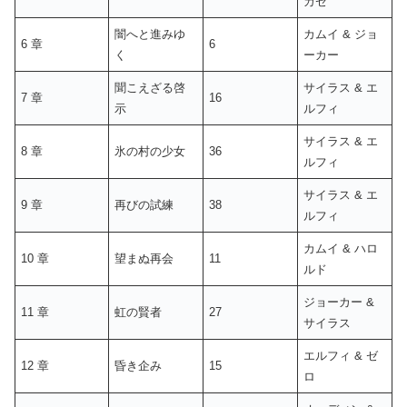
カゼ
闇へと進みゆ
カムイ & ジョ
6 章
6
く
ーカー
聞こえざる啓
サイラス & エ
7 章
16
示
ルフィ
サイラス & エ
8 章
氷の村の少女
36
ルフィ
サイラス & エ
9 章
再びの試練
38
ルフィ
カムイ & ハロ
10 章
望まぬ再会
11
ルド
ジョーカー &
11 章
虹の賢者
27
サイラス
エルフィ & ゼ
12 章
昏き企み
15
ロ