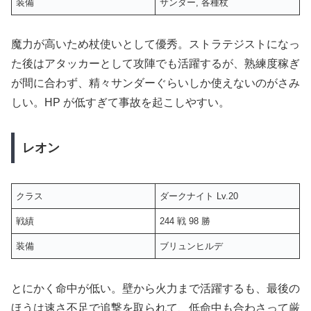
装備
サンダー, 各種杖
魔力が高いため杖使いとして優秀。ストラテジストになっ
た後はアタッカーとして攻陣でも活躍するが、熟練度稼ぎ
が間に合わず、精々サンダーぐらいしか使えないのがさみ
しい。HP が低すぎて事故を起こしやすい。
レオン
クラス
ダークナイト Lv.20
戦績
244 戦 98 勝
装備
ブリュンヒルデ
とにかく命中が低い。壁から火力まで活躍するも、最後の
ほうは速さ不足で追撃を取られて、低命中も合わさって厳