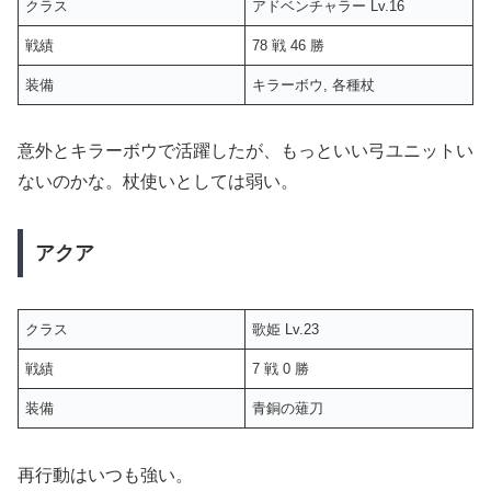
クラス
アドベンチャラー Lv.16
戦績
78 戦 46 勝
装備
キラーボウ, 各種杖
意外とキラーボウで活躍したが、もっといい弓ユニットい
ないのかな。杖使いとしては弱い。
アクア
クラス
歌姫 Lv.23
戦績
7 戦 0 勝
装備
青銅の薙刀
再行動はいつも強い。