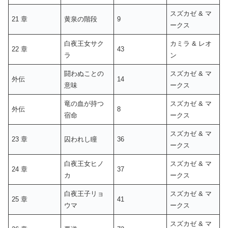
スズカゼ & マ
21 章
黄泉の階段
9
ークス
白夜王女サク
カミラ & レオ
22 章
43
ラ
ン
闘わぬことの
スズカゼ & マ
外伝
14
意味
ークス
竜の血が持つ
スズカゼ & マ
外伝
8
宿命
ークス
スズカゼ & マ
23 章
囚われし瞳
36
ークス
白夜王女ヒノ
スズカゼ & マ
24 章
37
カ
ークス
白夜王子リョ
スズカゼ & マ
25 章
41
ウマ
ークス
スズカゼ & マ