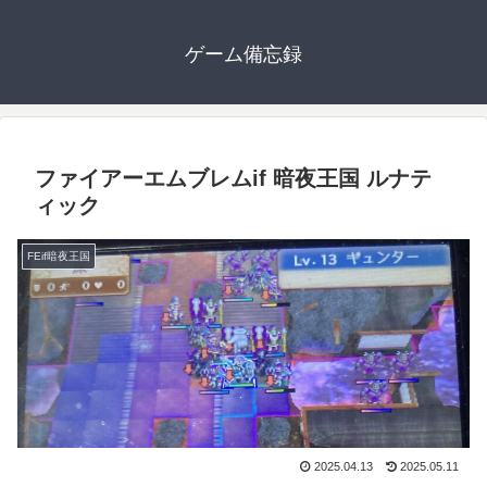
ゲーム備忘録
ファイアーエムブレムif 暗夜王国 ルナテ
ィック
FEif暗夜王国
2025.04.13
2025.05.11