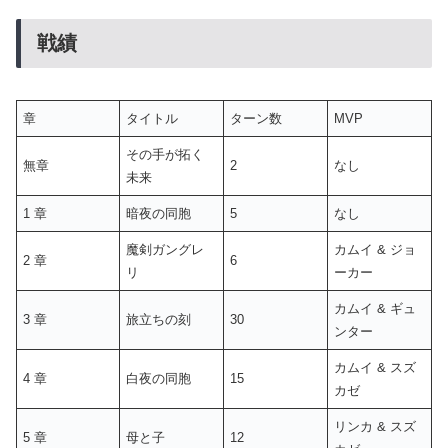
戦績
章
タイトル
ターン数
MVP
その手が拓く
無章
2
なし
未来
1 章
暗夜の同胞
5
なし
魔剣ガングレ
カムイ & ジョ
2 章
6
リ
ーカー
カムイ & ギュ
3 章
旅立ちの刻
30
ンター
カムイ & スズ
4 章
白夜の同胞
15
カゼ
リンカ & スズ
5 章
母と子
12