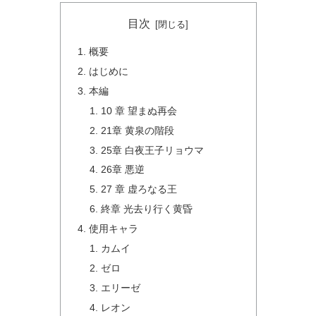
目次
概要
はじめに
本編
10 章 望まぬ再会
21章 黄泉の階段
25章 白夜王子リョウマ
26章 悪逆
27 章 虚ろなる王
終章 光去り行く黄昏
使用キャラ
カムイ
ゼロ
エリーゼ
レオン