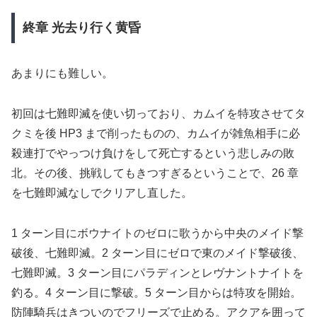
終章 光去り行く黄昏
あまりにも難しい。
初回は七難即滅を使い切っており、カムイを特攻させてタ
クミを後 HP3 まで削ったものの、カムイが雑魚相手に必
殺連打でやっつけ負けをして死亡するという悲しみの敗
北。その後、挑戦してもきつすぎるということで、26 章
を七難即滅なしでクリアし直した。
1 ターン目にボウナイトのゼロに歌うから中央のメイド撃
破後、七難即滅。2 ターン目にゼロで東のメイド撃破後、
七難即滅。3 ターン目にパラディンとレヴナントナイトを
釣る。4 ターン目に撃破。5 ターン目からは特攻を開始。
防陣騎兵はきついのでフリーズで止める。アクアを囲って