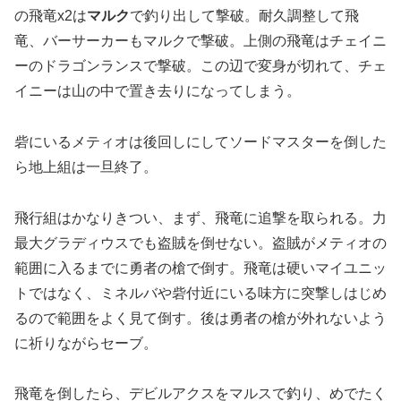
の飛竜x2は
マルク
で釣り出して撃破。耐久調整して飛
竜、バーサーカーもマルクで撃破。上側の飛竜はチェイニ
ーのドラゴンランスで撃破。この辺で変身が切れて、チェ
イニーは山の中で置き去りになってしまう。
砦にいるメティオは後回しにしてソードマスターを倒した
ら地上組は一旦終了。
飛行組はかなりきつい、まず、飛竜に追撃を取られる。力
最大グラディウスでも盗賊を倒せない。盗賊がメティオの
範囲に入るまでに勇者の槍で倒す。飛竜は硬いマイユニッ
トではなく、ミネルバや砦付近にいる味方に突撃しはじめ
るので範囲をよく見て倒す。後は勇者の槍が外れないよう
に祈りながらセーブ。
飛竜を倒したら、デビルアクスをマルスで釣り、めでたく