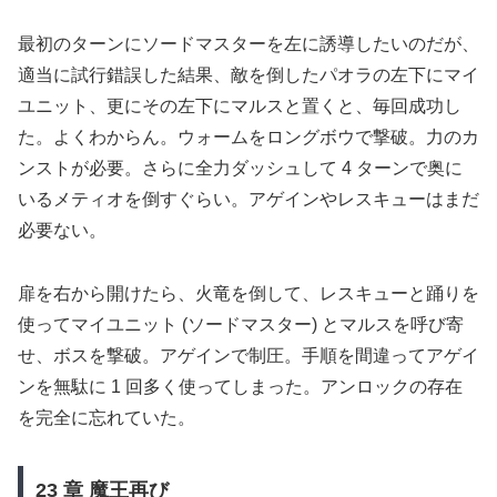
最初のターンにソードマスターを左に誘導したいのだが、
適当に試行錯誤した結果、敵を倒したパオラの左下にマイ
ユニット、更にその左下にマルスと置くと、毎回成功し
た。よくわからん。ウォームをロングボウで撃破。力のカ
ンストが必要。さらに全力ダッシュして 4 ターンで奥に
いるメティオを倒すぐらい。アゲインやレスキューはまだ
必要ない。
扉を右から開けたら、火竜を倒して、レスキューと踊りを
使ってマイユニット (ソードマスター) とマルスを呼び寄
せ、ボスを撃破。アゲインで制圧。手順を間違ってアゲイ
ンを無駄に 1 回多く使ってしまった。アンロックの存在
を完全に忘れていた。
23 章 魔王再び