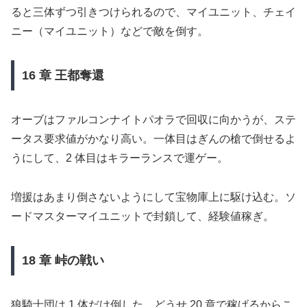
ると三体ずつ引きつけられるので、マイユニット、チェイ
ニー（マイユニット）などで敵を倒す。
16 章 王都奪還
オーブはファルコンナイトパオラで回収に向かうが、ステ
ータス要求値がかなり高い。一体目はぎんの槍で倒せるよ
うにして、2 体目はキラーランスで運ゲー。
増援はあまり倒さないようにして宝物庫上に駆け込む。ソ
ードマスターマイユニットで封鎖して、経験値稼ぎ。
18 章 峠の戦い
狼騎士団は 1 体だけ倒した。どうせ 20 章で稼げるからこ