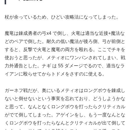
杖が余っているため、ひどい攻略法になってしまった。
魔竜は錬成勇者の弓x4 で倒し、火竜は適当な近接+魔法な
どのペアで倒した。耐久の低い魔法が後ろ側、弓が前側と
すると、反撃で火竜と魔竜の両方を殴れる。ここでチキを
使おうと思ったが、メティオにワンパンされてしまい、戦
力外通告とした。ナギ は 55 ダメージでるので、適当なラ
イアンに殴らせてからトドメをさすのに使える。
ガーネフ戦だが、奥にいるメティオはロングボウを錬成し
ないと倒せないという事実を忘れており、どうしようかな
と思って、なんとなくロングボウを打ったらクリティカル
がでて倒してしまった。アゲインをし、もう一度なんとな
くロングボウを打ったらなんとクリティカルが出て倒して