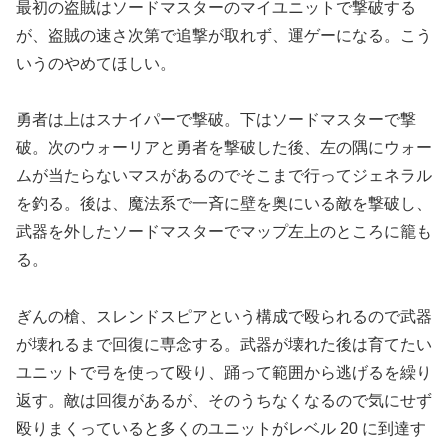
最初の盗賊はソードマスターのマイユニットで撃破する
が、盗賊の速さ次第で追撃が取れず、運ゲーになる。こう
いうのやめてほしい。
勇者は上はスナイパーで撃破。下はソードマスターで撃
破。次のウォーリアと勇者を撃破した後、左の隅にウォー
ムが当たらないマスがあるのでそこまで行ってジェネラル
を釣る。後は、魔法系で一斉に壁を奥にいる敵を撃破し、
武器を外したソードマスターでマップ左上のところに籠も
る。
ぎんの槍、スレンドスピアという構成で殴られるので武器
が壊れるまで回復に専念する。武器が壊れた後は育てたい
ユニットで弓を使って殴り、踊って範囲から逃げるを繰り
返す。敵は回復があるが、そのうちなくなるので気にせず
殴りまくっていると多くのユニットがレベル 20 に到達す