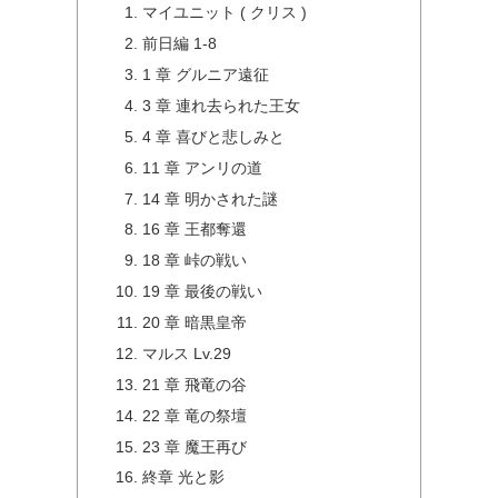
マイユニット ( クリス )
前日編 1-8
1 章 グルニア遠征
3 章 連れ去られた王女
4 章 喜びと悲しみと
11 章 アンリの道
14 章 明かされた謎
16 章 王都奪還
18 章 峠の戦い
19 章 最後の戦い
20 章 暗黒皇帝
マルス Lv.29
21 章 飛竜の谷
22 章 竜の祭壇
23 章 魔王再び
終章 光と影