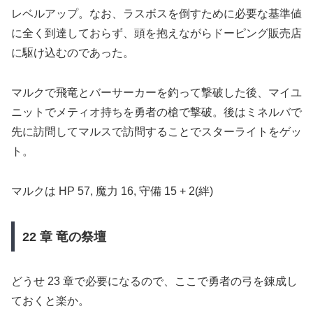
レベルアップ。なお、ラスボスを倒すために必要な基準値
に全く到達しておらず、頭を抱えながらドーピング販売店
に駆け込むのであった。
マルクで飛竜とバーサーカーを釣って撃破した後、マイユ
ニットでメティオ持ちを勇者の槍で撃破。後はミネルバで
先に訪問してマルスで訪問することでスターライトをゲッ
ト。
マルクは HP 57, 魔力 16, 守備 15 + 2(絆)
22 章 竜の祭壇
どうせ 23 章で必要になるので、ここで勇者の弓を錬成し
ておくと楽か。