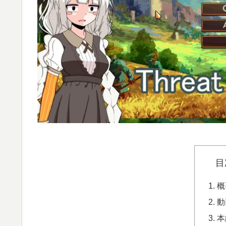
目
概
動
本