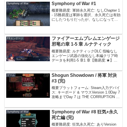
使い。アセンション 9 は 4 ...
Symphony of War #1
Symphony of War
概要難易度: 軍師永久死亡: なしChapter 1
- 15難易度は軍師を選択、永久死亡は有効
にしたつもりだったが、なしになってい
たのでそのまま続ける。永久死亡はネー
ムドじゃなくて、一般ユニットが死亡時
にロストするオプション。多対多の戦
闘...
ファイアーエムブレムエンゲージ
FEエンゲージ
邪竜の章 1-5 章 ルナティック
概要難易度: ルナティックDLC 指輪なし
エンゲージ武器の強化なし本編クリア時
データを利用1-5 章1 章【難易度:★】出
撃メンバーはロサード & エイリーク, ア
イビー & セリカ。アイビー & セリカは必
殺ガチャ要素があるが、短いマップ...
Shogun Showdown / 将軍 対決
ゲーム
#3 (完)
概要プラットフォーム: Steam入力デバイ
ス: キーボード & マウスVersion 1.0Day 7
攻略までDay 7 は THE CORRUPTION IS
SPREADING とある。これは何か？ま
ず、CORRUPTED 属性が付...
Symphony of War #8 狂気+永久
Symphony of War
死亡編 (完)
概要難易度: 狂気永久死亡: ありVersion