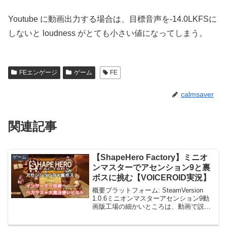
Youtube に動画出力する場合は、目標音声を-14.0LKFSに
しないと loudness がとても小さい値になってしまう。
FEエンゲージ
ゲーム
FE
calmsaver
関連記事
【ShapeHero Factory】ミニオ
ゲーム
ンマスターでアセンション9と裏
ボスに挑む【VOICEROID実況】
概要プラットフォーム: SteamVersion
1.0.6ミニオンマスターアセンション9動
画版工場の細かいところは、動画で説明
しています。本編Stage1 ボスはナーガ。
一番苦戦しているボス。ヒーローは魔法