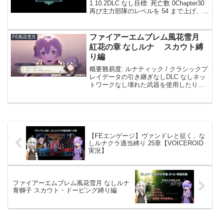
1.10.2DLC なし目標: 死亡数 0Chapter30
再び主力部隊のレベルを 54 まで上げ、装
備の最適化を進めた。ライサンダーの再
行動を引くまで根気よくやり直した。と
うとう、1T で...
ファイアーエムブレム風花雪月
FE風花雪月
紅花の章 なしルナ スカウト縛
り編
概要難易度: ルナティック / クラシックプ
レイデータの引き継ぎなしDLC なしネッ
トワークなし壊れた武器を使用したり、
ボスチクなどの意図的な稼ぎなし普通に
攻略するフリーや外伝はあり盗みなし茶
会なしスカウトなしドーピングなし全員
生存はじめに...
【FEエンゲージ】ヴァンドレと征く、な
しルナクラ適当縛り 25章【VOICEROID
実況】
ファイアーエムブレム風花雪月 なしルナ
青獅子 スカウト・ドーピング縛り編